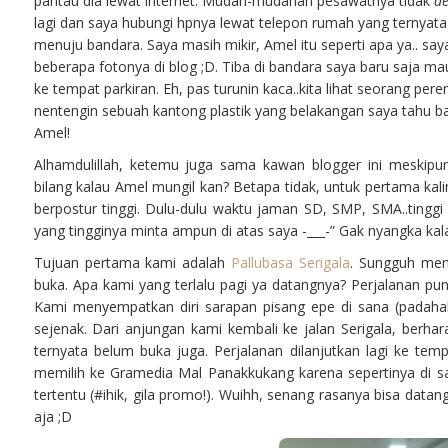
pantau dia lewat internet. Mudah-mudahan pesawatnya tidak
de
lagi dan saya hubungi hpnya lewat telepon rumah yang ternyata 
menuju bandara. Saya masih mikir, Amel itu seperti apa ya.. saya
beberapa fotonya di blog ;D. Tiba di bandara saya baru saja ma
ke tempat parkiran. Eh, pas turunin kaca..kita lihat seorang pere
nentengin sebuah kantong plastik yang belakangan saya tahu bah
Amel!
Alhamdulillah, ketemu juga sama kawan blogger ini meskipu
bilang kalau Amel mungil kan? Betapa tidak, untuk pertama kal
berpostur tinggi. Dulu-dulu waktu jaman SD, SMP, SMA..tingg
yang tingginya minta ampun di atas saya -___-” Gak nyangka kala
Tujuan pertama kami adalah
Pallubasa Serigala
. Sungguh men
buka. Apa kami yang terlalu pagi ya datangnya? Perjalanan pun
Kami menyempatkan diri sarapan pisang epe di sana (padahal 
sejenak. Dari anjungan kami kembali ke jalan Serigala, berha
ternyata belum buka juga. Perjalanan dilanjutkan lagi ke t
memilih ke Gramedia Mal Panakkukang karena sepertinya di 
tertentu (#ihik, gila promo!). Wuihh, senang rasanya bisa datan
aja ;D