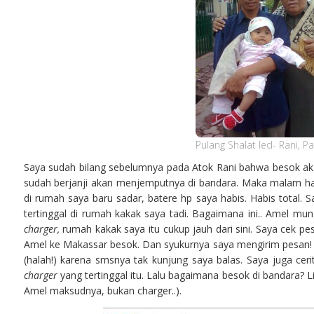
Pulang Shalat Ied- Rani, P
Saya sudah bilang sebelumnya pada Atok Rani bahwa besok ak
sudah berjanji akan menjemputnya di bandara. Maka malam har
di rumah saya baru sadar, batere hp saya habis. Habis total. S
tertinggal di rumah kakak saya tadi. Bagaimana ini.. Amel m
charger,
rumah kakak saya itu cukup jauh dari sini. Saya cek pe
Amel ke Makassar besok. Dan syukurnya saya mengirim pesan!
(halah!) karena smsnya tak kunjung saya balas. Saya juga ce
charger
yang tertinggal itu. Lalu bagaimana besok di bandara? L
Amel maksudnya, bukan charger..).