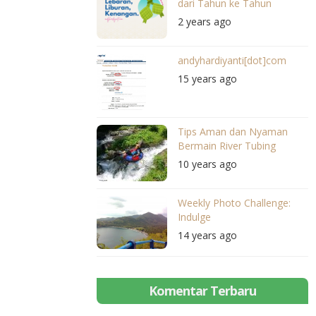
dari Tahun ke Tahun
2 years ago
andyhardiyanti[dot]com
15 years ago
Tips Aman dan Nyaman
Bermain River Tubing
10 years ago
Weekly Photo Challenge:
Indulge
14 years ago
Komentar Terbaru