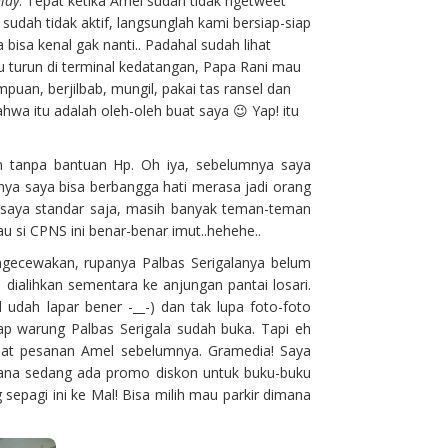
lay
. Tepat ketika Amel sudah tidak ngetweet
sudah tidak aktif, langsunglah kami bersiap-siap
 bisa kenal gak nanti.. Padahal sudah lihat
u turun di terminal kedatangan, Papa Rani mau
mpuan, berjilbab, mungil, pakai tas ransel dan
wa itu adalah oleh-oleh buat saya 😉 Yap! itu
n tanpa bantuan Hp. Oh iya, sebelumnya saya
inya saya bisa berbangga hati merasa jadi orang
i saya standar saja, masih banyak teman-teman
u si CPNS ini benar-benar imut..hehehe..
gecewakan, rupanya Palbas Serigalanya belum
 dialihkan sementara ke anjungan pantai losari.
udah lapar bener -__-) dan tak lupa foto-foto
rap warung Palbas Serigala sudah buka. Tapi eh
empat pesanan Amel sebelumnya. Gramedia! Saya
sana sedang ada promo diskon untuk buku-buku
g sepagi ini ke Mal! Bisa milih mau parkir dimana