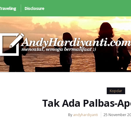
Traveling
Disclosure
Kopdar
Tak Ada Palbas-Ap
By
andyhardiyanti
25 November 2