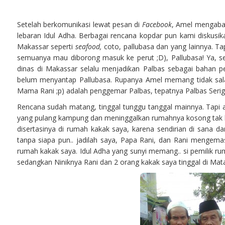
Setelah berkomunikasi lewat pesan di
Facebook
, Amel mengabar
lebaran Idul Adha. Berbagai rencana kopdar pun kami diskusi
Makassar seperti
seafood,
coto, pallubasa dan yang lainnya. Ta
semuanya mau diborong masuk ke perut ;D), Pallubasa! Ya, se
dinas di Makassar selalu menjadikan Palbas sebagai bahan p
belum menyantap Pallubasa. Rupanya Amel memang tidak salah 
Mama Rani ;p) adalah penggemar Palbas, tepatnya Palbas Serig
Rencana sudah matang, tinggal tunggu tanggal mainnya. Tapi a
yang pulang kampung dan meninggalkan rumahnya kosong tak b
disertasinya di rumah kakak saya, karena sendirian di sana d
tanpa siapa pun.. jadilah saya, Papa Rani, dan Rani mengem
rumah kakak saya. Idul Adha yang sunyi memang.. si pemilik r
sedangkan Niniknya Rani dan 2 orang kakak saya tinggal di Mat