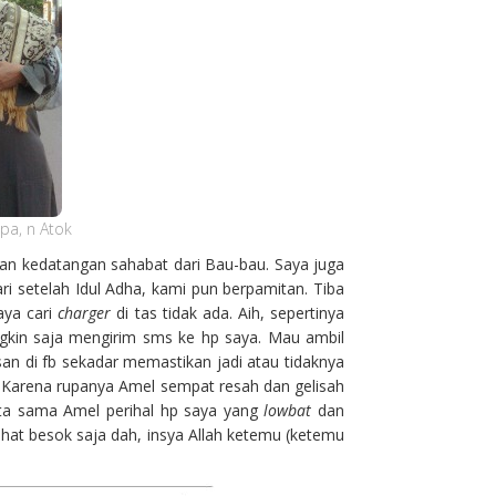
apa, n Atok
an kedatangan sahabat dari Bau-bau. Saya juga
i setelah Idul Adha, kami pun berpamitan. Tiba
aya cari
charger
di tas tidak ada. Aih, sepertinya
ungkin saja mengirim sms ke hp saya. Mau ambil
san di fb sekadar memastikan jadi atau tidaknya
 Karena rupanya Amel sempat resah dan gelisah
rita sama Amel perihal hp saya yang
lowbat
dan
ihat besok saja dah, insya Allah ketemu (ketemu