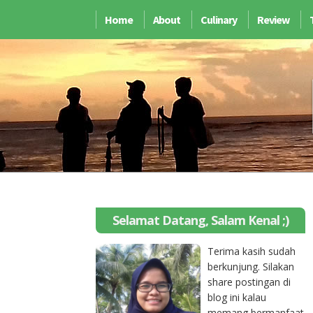
Home
About
Culinary
Review
Selamat Datang, Salam Kenal ;)
Terima kasih sudah
berkunjung. Silakan
share postingan di
blog ini kalau
memang bermanfaat