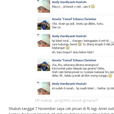
HP lowbat…arrrghhhh..besok gimana??
Shubuh tanggal 7 November saya cek pesan di fb lagi. Amel su