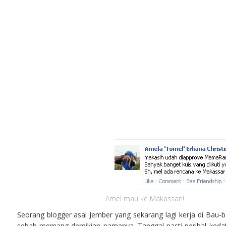
Amel mau ke Makassar!!
Seorang blogger asal Jember yang sekarang lagi kerja di Bau
sebab memang demikian namanya. Tanggal pasti perihal kedat