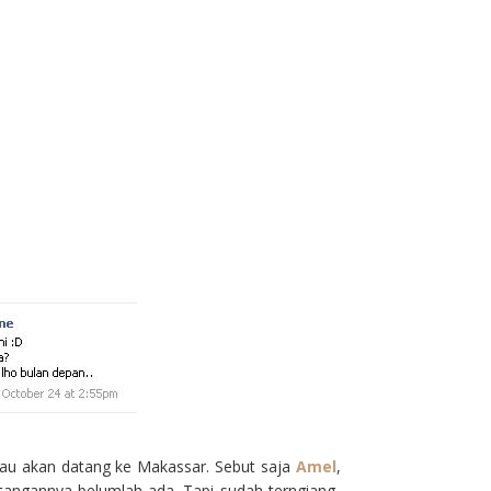
-bau akan datang ke Makassar. Sebut saja
Amel
,
angannya belumlah ada. Tapi sudah terngiang-