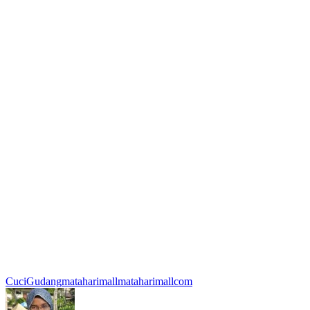
CuciGudang
mataharimall
mataharimallcom