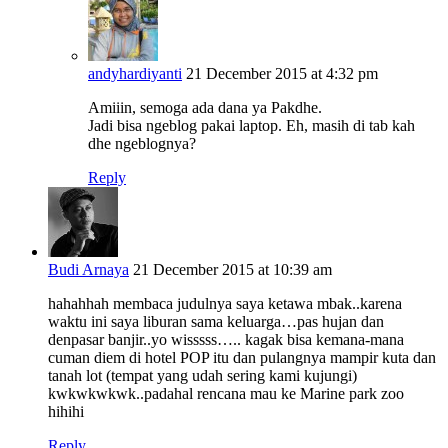
andyhardiyanti
21 December 2015 at 4:32 pm
Amiiin, semoga ada dana ya Pakdhe.
Jadi bisa ngeblog pakai laptop. Eh, masih di tab kah
dhe ngeblognya?
Reply
Budi Arnaya
21 December 2015 at 10:39 am
hahahhah membaca judulnya saya ketawa mbak..karena
waktu ini saya liburan sama keluarga…pas hujan dan
denpasar banjir..yo wisssss….. kagak bisa kemana-mana
cuman diem di hotel POP itu dan pulangnya mampir kuta dan
tanah lot (tempat yang udah sering kami kujungi)
kwkwkwkwk..padahal rencana mau ke Marine park zoo
hihihi
Reply