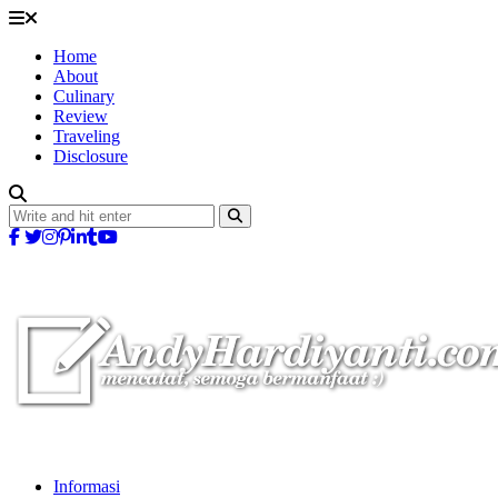
Home
About
Culinary
Review
Traveling
Disclosure
Informasi