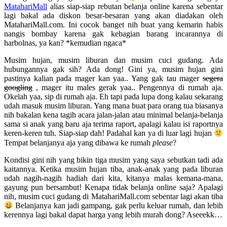
MatahariMall
alias siap-siap rebutan belanja online karena sebentar
lagi bakal ada diskon besar-besaran yang akan diadakan oleh
MatahariMall.com. Ini cocok banget nih buat yang kemarin habis
nangis bombay karena gak kebagian barang incarannya di
harbolnas, ya kan? *kemudian ngaca*
Musim hujan, musim liburan dan musim cuci gudang. Ada
hubungannya gak sih? Ada dong! Gini ya, musim hujan gini
pastinya kalian pada mager kan yaa.. Yang gak tau mager
segera
googling
, mager itu males gerak yaa.. Pengennya di rumah aja.
Okelah yaa, sip di rumah aja. Eh tapi pada lupa dong kalau sekarang
udah masuk musim liburan. Yang mana buat para orang tua biasanya
nih bakalan kena tagih acara jalan-jalan atau minimal belanja-belanja
sama si anak yang baru aja terima raport, apalagi kalau isi raportnya
keren-keren tuh. Siap-siap dah! Padahal kan ya di luar lagi hujan
Tempat belanjanya aja yang dibawa ke rumah
please
?
Kondisi gini nih yang bikin tiga musim yang saya sebutkan tadi ada
kaitannya. Ketika musim hujan tiba, anak-anak yang pada liburan
udah nagih-nagih hadiah dari kita, kitanya malas kemana-mana,
gayung pun bersambut! Kenapa tidak belanja online saja? Apalagi
nih, musim cuci gudang di MatahariMall.com sebentar lagi akan tiba
Belanjanya kan jadi gampang, gak perlu keluar rumah, dan lebih
kerennya lagi bakal dapat harga yang lebih murah dong? Aseeekk…