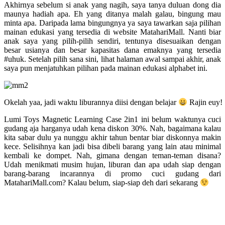
Akhirnya sebelum si anak yang nagih, saya tanya duluan dong dia
maunya hadiah apa. Eh yang ditanya malah galau, bingung mau
minta apa. Daripada lama bingungnya ya saya tawarkan saja pilihan
mainan edukasi yang tersedia di website MatahariMall. Nanti biar
anak saya yang pilih-pilih sendiri, tentunya disesuaikan dengan
besar usianya dan besar kapasitas dana emaknya yang tersedia
#uhuk. Setelah pilih sana sini, lihat halaman awal sampai akhir, anak
saya pun menjatuhkan pilihan pada mainan edukasi alphabet ini.
Okelah yaa, jadi waktu liburannya diisi dengan belajar
Rajin euy!
Lumi Toys Magnetic Learning Case 2in1 ini belum waktunya cuci
gudang aja harganya udah kena diskon 30%. Nah, bagaimana kalau
kita sabar dulu ya nunggu akhir tahun bentar biar diskonnya makin
kece. Selisihnya kan jadi bisa dibeli barang yang lain atau minimal
kembali ke dompet. Nah, gimana dengan teman-teman disana?
Udah menikmati musim hujan, liburan dan apa udah siap dengan
barang-barang incarannya di promo cuci gudang dari
MatahariMall.com? Kalau belum, siap-siap deh dari sekarang