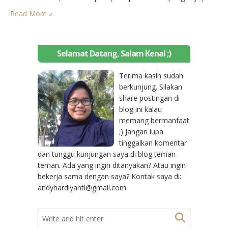
Mengapa fokus pada media sosial instagram? Jawabannya
Read More »
adalah karena hasil pengamatan PlazaBola ini baru dicoba di…
Selamat Datang, Salam Kenal ;)
Terima kasih sudah
berkunjung. Silakan
share postingan di
blog ini kalau
memang bermanfaat
;) Jangan lupa
tinggalkan komentar
dan tunggu kunjungan saya di blog teman-
teman. Ada yang ingin ditanyakan? Atau ingin
bekerja sama dengan saya? Kontak saya di:
andyhardiyanti@gmail.com