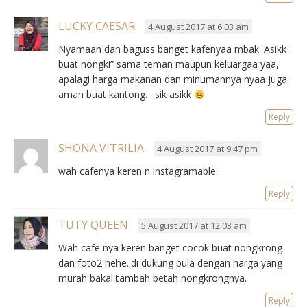
LUCKY CAESAR
4 August 2017 at 6:03 am
Nyamaan dan baguss banget kafenyaa mbak. Asikk
buat nongki” sama teman maupun keluargaa yaa,
apalagi harga makanan dan minumannya nyaa juga
aman buat kantong. . sik asikk
Reply
SHONA VITRILIA
4 August 2017 at 9:47 pm
wah cafenya keren n instagramable..
Reply
TUTY QUEEN
5 August 2017 at 12:03 am
Wah cafe nya keren banget cocok buat nongkrong
dan foto2 hehe..di dukung pula dengan harga yang
murah bakal tambah betah nongkrongnya.
Reply