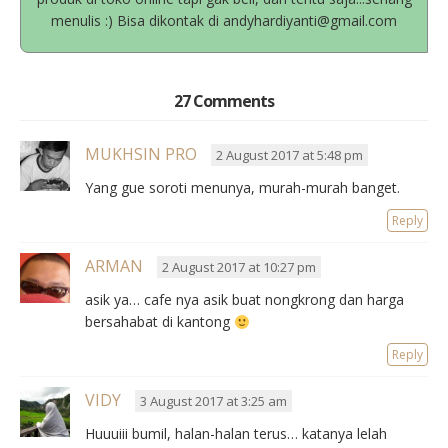
menulis :) Bisa dikontak di andyhardiyanti@gmail.com
27 Comments
MUKHSIN PRO
2 August 2017 at 5:48 pm
Yang gue soroti menunya, murah-murah banget.
Reply
ARMAN
2 August 2017 at 10:27 pm
asik ya… cafe nya asik buat nongkrong dan harga
bersahabat di kantong
Reply
VIDY
3 August 2017 at 3:25 am
Huuuiii bumil, halan-halan terus… katanya lelah