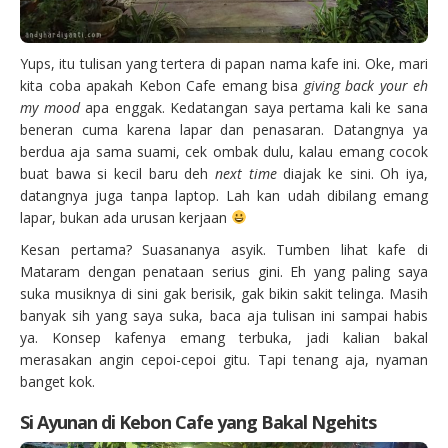
Yups, itu tulisan yang tertera di papan nama kafe ini. Oke, mari
kita coba apakah Kebon Cafe emang bisa
giving back your eh
my mood
apa enggak. Kedatangan saya pertama kali ke sana
beneran cuma karena lapar dan penasaran. Datangnya ya
berdua aja sama suami, cek ombak dulu, kalau emang cocok
buat bawa si kecil baru deh
next time
diajak ke sini. Oh iya,
datangnya juga tanpa laptop. Lah kan udah dibilang emang
lapar, bukan ada urusan kerjaan
Kesan pertama? Suasananya asyik. Tumben lihat kafe di
Mataram dengan penataan serius gini. Eh yang paling saya
suka musiknya di sini gak berisik, gak bikin sakit telinga. Masih
banyak sih yang saya suka, baca aja tulisan ini sampai habis
ya. Konsep kafenya emang terbuka, jadi kalian bakal
merasakan angin cepoi-cepoi gitu. Tapi tenang aja, nyaman
banget kok.
Si Ayunan di Kebon Cafe yang Bakal Ngehits