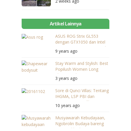
2 weeks ago
Artikel Lainnya
ASUS ROG Strix GL553
dengan GTX1050 dan Intel
Generasi Ke-7, Gaming Jadi
9 years ago
Lebih Seru!
Stay Warm and Stylish: Best
Popilush Women Long
Sleeve Bodysuit
3 years ago
Sore di Qunci Villas: Tentang
IHGMA, LSP PBI dan
Pentingnya Sertifikasi
10 years ago
Profesi
Musyawarah Kebudayaan,
Ngobrolin Budaya bareng
Dinas Dikbud Provinsi NTB