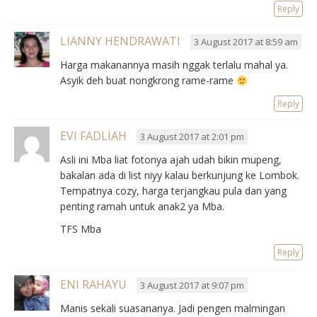
Reply
LIANNY HENDRAWATI
3 August 2017 at 8:59 am
Harga makanannya masih nggak terlalu mahal ya.
Asyik deh buat nongkrong rame-rame
Reply
EVI FADLIAH
3 August 2017 at 2:01 pm
Asli ini Mba liat fotonya ajah udah bikin mupeng,
bakalan ada di list niyy kalau berkunjung ke Lombok.
Tempatnya cozy, harga terjangkau pula dan yang
penting ramah untuk anak2 ya Mba.
TFS Mba
Reply
ENI RAHAYU
3 August 2017 at 9:07 pm
Manis sekali suasananya. Jadi pengen malmingan