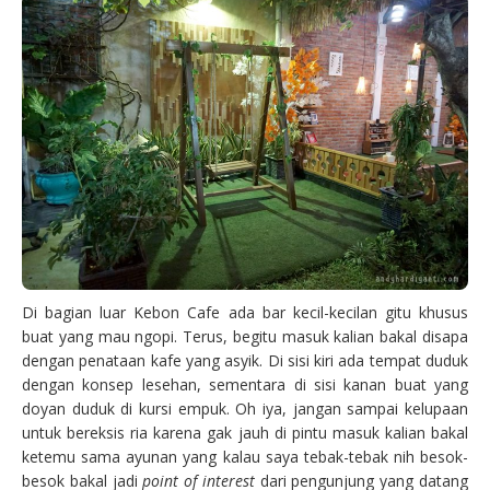
Di bagian luar Kebon Cafe ada bar kecil-kecilan gitu khusus
buat yang mau ngopi. Terus, begitu masuk kalian bakal disapa
dengan penataan kafe yang asyik. Di sisi kiri ada tempat duduk
dengan konsep lesehan, sementara di sisi kanan buat yang
doyan duduk di kursi empuk. Oh iya, jangan sampai kelupaan
untuk bereksis ria karena gak jauh di pintu masuk kalian bakal
ketemu sama ayunan yang kalau saya tebak-tebak nih besok-
besok bakal jadi
point of interest
dari pengunjung yang datang