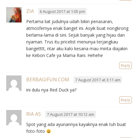
ZIA
6 August 2017 at 1:05 pm
Pertama liat judulnya udah bikin penasaran,
atmosfernya enak banget ini. Asyik buat nongkrong
berlama-lama di sini. Sejuk banyak yang hijau dan
nyaman. Trus itu pricelist menunya terjangkau
bangetttt, ntar aku kalo kesana mau minta diajakin
ke Kebon Cafe ya Mama Rani. Hehehe
Reply
BERBAGIFUN.COM
7 August 2017 at 3:11 am
ini dulu nya Red Duck ya?
Reply
RIA AS
7 August 2017 at 10:12 am
Spot yang ada ayunannya kayaknya enak tuh buat
foto-foto