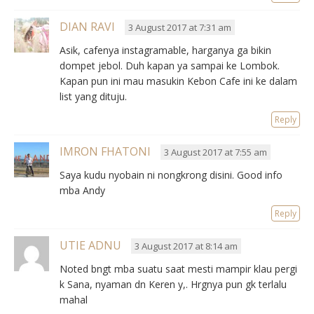
DIAN RAVI
3 August 2017 at 7:31 am
Asik, cafenya instagramable, harganya ga bikin
dompet jebol. Duh kapan ya sampai ke Lombok.
Kapan pun ini mau masukin Kebon Cafe ini ke dalam
list yang dituju.
Reply
IMRON FHATONI
3 August 2017 at 7:55 am
Saya kudu nyobain ni nongkrong disini. Good info
mba Andy
Reply
UTIE ADNU
3 August 2017 at 8:14 am
Noted bngt mba suatu saat mesti mampir klau pergi
k Sana, nyaman dn Keren y,. Hrgnya pun gk terlalu
mahal