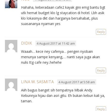
Hahaha, keberadaan cafe2 kayak gini emg bantu bgt
utk hemat budget klo lg staycation di hotel. Lbh asik
klo lokasinya dkt dan harganya bersahabat, plus
suasananya nyaman yes
Reply
DIDIK
4 August 2017 at 11:42 am
Waaah… kece ney cafenya… pengen nyobain
menunya sampe kenyang,… nanti saya juga akan
nulis ttg cafe ney..hehehe
Reply
LINA W. SASMITA
4 August 2017 at 5:58 am
Aiih bagus banget sih tempatnya Mbak Andy.
Kebunnya hijau dan asri gitu. Eh bukan kebun kali ya,
taman.
Reply