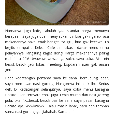
Namanya juga kafe, tahulah yaa standar harga menunya
berapaan. Saya juga udah menyiapkan diri biar gak ngarep rasa
makanannya bakal enak banget. Ya gitu, biar gak kecewa. Eh
begitu sampai di Kebon Cafe dan dikasih daftar menu sama
pelayannya, langsung kaget dong! Harga makanannya paling
mahal itu 20k! Uwuwuwuwuw..saya suka, saya suka. Bisa nih
besok-besok jadi lokasi meeting, kopdaran atau gak arisan
gitu~
Pada kedatangan pertama saya ke sana, berhubung lapar,
saya memesan nasi goreng. Nasgornya ini enak lho. Serius
deh. Di kedatangan selanjutnya, saya coba menu Lasagna
Potato. Dan ternyata enak juga. Lebih murah dari nasi goreng
pula, oke fix…besok-besok pas ke sana saya pesan Lasagna
Potato aja. Wkwkwkwk. Kalau masih lapar, baru deh tambah
sama nasi gorengnya. Jiahahah. Sama aja!