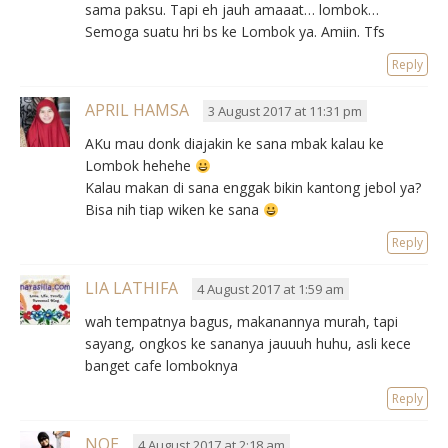
sama paksu. Tapi eh jauh amaaat… lombok…
Semoga suatu hri bs ke Lombok ya. Amiin. Tfs
Reply
APRIL HAMSA
3 August 2017 at 11:31 pm
AKu mau donk diajakin ke sana mbak kalau ke
Lombok hehehe
Kalau makan di sana enggak bikin kantong jebol ya?
Bisa nih tiap wiken ke sana
Reply
LIA LATHIFA
4 August 2017 at 1:59 am
wah tempatnya bagus, makanannya murah, tapi
sayang, ongkos ke sananya jauuuh huhu, asli kece
banget cafe lomboknya
Reply
NOE
4 August 2017 at 2:18 am