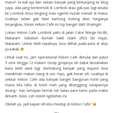
mana? Ya kali aja dari sekian banyak yang berkunjung ke blog
saya, ada yang berdomisili di Lombok atau gak pas lagi wisata
ke Lombok terus bingung mau ngemil murah meriah di mana.
Soalnya selain gak bikin kantong bolong alias harganya
terjangkau, lokasi Kebon Cafe ini top banget dah! Strategis!
Lokasi Kebon Cafe Lombok yaitu di Jalan Catur Warga No.8b,
Mataram. Sebelum Rumah Sakit Islam (RSI) Siti Hajar,
Mataram. Untuk lebih tepatnya, bisa dilihat pada peta di atas
ya kakak
Untuk saat ini, jam operasional Kebon Cafe dimulai dari pukul
5 sore hingga 12 malam. Gosip gosipnya sih bakal diusahakan
buka lebih awal lagi. Berhubung banyak yang request bisa
menikmati makan siang di sini. Yups, gak heran sih, soalnya di
sekitar Kebon Cafe ada banyak banget bangunan hotel yang
mana kita tahu di hotel mah yang ditanggung sarapannya
doang~ Kan lumayan hemat tuh kalau para tamu pada maksi
dimarih. Xixixi.
Lah malah ngebahas itu
.
Okelah ya, jadi kapan nih kita meetup di Kebon Cafe?
—-