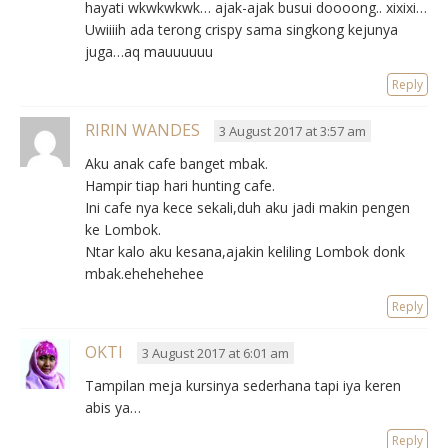
hayati wkwkwkwk… ajak-ajak busui doooong.. xixixi…
Uwiiiih ada terong crispy sama singkong kejunya
juga…aq mauuuuuu
Reply
RIRIN WANDES
3 August 2017 at 3:57 am
Aku anak cafe banget mbak.
Hampir tiap hari hunting cafe.
Ini cafe nya kece sekali,duh aku jadi makin pengen
ke Lombok.
Ntar kalo aku kesana,ajakin keliling Lombok donk
mbak.ehehehehee
Reply
OKTI
3 August 2017 at 6:01 am
Tampilan meja kursinya sederhana tapi iya keren
abis ya…
Reply