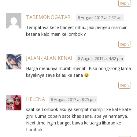
Reply
TABEMONOGATARI
8 August 2017 at 2:52 am
Tempatnya kece banget mba.. Jadi pengeb mampir
kesana kalo main ke lombok ?
Reply
JALAN-JALAN KENAI
8 August 2017 at 4:32 pm
Harga menunya murah meriah. Bisa nongkrong lama
kayaknya saya kalau ke sana
Reply
HELENA
8 August 2017 at 8:25 pm
saat ke Lombok aku ga sempat mampir ke kafe-kafe
gini. Cuma cobain sate khas sana, apa ya namanya.
Next time ingin banget bawa keluarga liburan ke
Lombok