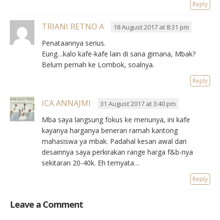
Reply
TRIANI RETNO A
18 August 2017 at 8:31 pm
Penataannya serius.
Eung…kalo kafe-kafe lain di sana gimana, Mbak?
Belum pernah ke Lombok, soalnya.
Reply
ICA ANNAJMI
31 August 2017 at 3:40 pm
Mba saya langsung fokus ke menunya, ini kafe
kayanya harganya beneran ramah kantong
mahasiswa ya mbak. Padahal kesan awal dari
desainnya saya perkirakan range harga f&b-nya
sekitaran 20-40k. Eh ternyata…
Reply
Leave a Comment