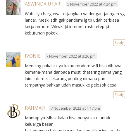
ASWINDA UTARI
5 November 2022 at 4:24 pm
Wah.. Iya harganya terjangkau ya dengan jaringan yg
lancar. Meski sdh gak pandemi lg tp udah terbiasa
kerja remote. Wkwk. Jd internet msh tetep jd
kebutuhan pokok
Reply
IVONIE
7 November 2022 at 3:26 pm
Mending pakai ini ya kalau modem wifi bisa dibawa
kemana-mana daripada musti thetering sama yang
lain. Internet sekarang penting dimana pun
tempatnya bahkan udah masuk ke pelosok desa
Reply
RAHMAH
7 November 2022 at 4:17 pm
Mantap ya Mbak kalau bisa punya satu untuk
keluarga besar
Jadi pengen stalking harga dan spesifikasinya pada