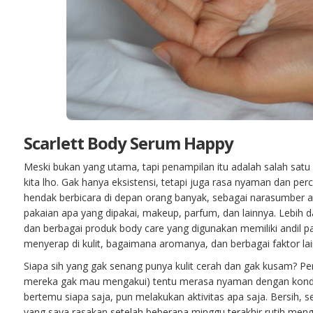
Scarlett Body Serum Happy
Meski bukan yang utama, tapi penampilan itu adalah salah satu
kita lho. Gak hanya eksistensi, tetapi juga rasa nyaman dan perca
hendak berbicara di depan orang banyak, sebagai narasumber at
pakaian apa yang dipakai, makeup, parfum, dan lainnya. Lebih d
dan berbagai produk body care yang digunakan memiliki andil p
menyerap di kulit, bagaimana aromanya, dan berbagai faktor lai
Siapa sih yang gak senang punya kulit cerah dan gak kusam? P
mereka gak mau mengakui) tentu merasa nyaman dengan kondisi 
bertemu siapa saja, pun melakukan aktivitas apa saja. Bersih, s
yang saya rasakan setelah beberapa minggu terakhir rutih men