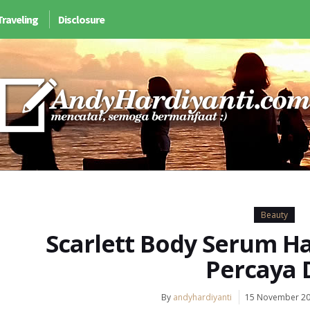
Traveling
Disclosure
Beauty
Scarlett Body Serum H
Percaya D
By
andyhardiyanti
15 November 2