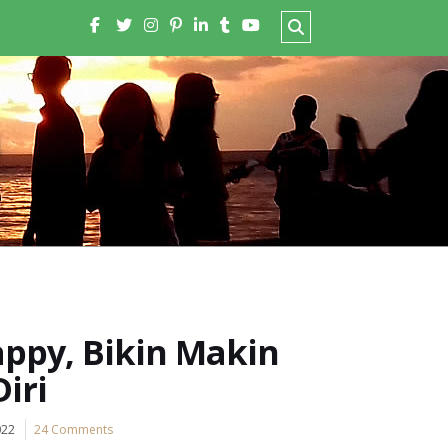
appy, Bikin Makin
iri
022
24 Comments