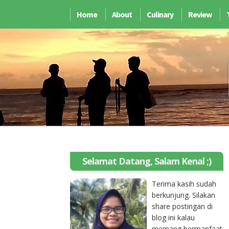
Home
About
Culinary
Review
Selamat Datang, Salam Kenal ;)
Terima kasih sudah
berkunjung. Silakan
share postingan di
blog ini kalau
memang bermanfaat