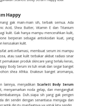
rum Happy
mang gak main-main sih, terbaik semua. Ada
onic Acid, Shea Butter, Vitamin E dan Titanium
bagi kulit. Gak hanya mampu mencerahkan kulit,
one berperan sebagai antioksidan kuat, yang
 kerusakan kulit.
sifat anti-inflamasi, membuat serum ini mampu
, atau saat kulit terbakar akibat radiasi sinar
at pemakaian produk skincare yang terlalu keras,
Happy Body Serum ini tuh enak dan segar banget
 pohon shea Afrika. Enakeun banget aromanya,
n lainnya, menjadikan
Scarlett Body Serum
it, menyamarkan noda gelap, dan mengangkat
 kelembabannya. Duh..siapa sih yang gak pengen
ada diri sendiri dengan senantiasa menjaga dan
tik diri itu manfaatnya ya untuk kita sendiri.