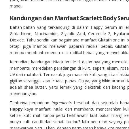
mandi.
Kandungan dan Manfaat Scarlett Body Se
Bahan-bahan yang terkandung di dalam Happy Serum ini e
Glutathione, Niacinamide, Glycolic Acid, Ceramide 2, Hyalur
Dioxide. Tahu sendiri kan bagaimana manfaat Glutathione ini 
tetapi juga mampu melawan paparan radikal bebas. Glutathi
mampu membantu menetralisir radikal bebas yang menyebabkan
Kemudian, kandungan Niacinamide di dalamnya yang memiliki 
membantu meredakan peradangan di kulit, seperti eksim, rosacea
UV dari matahari. Termasuk juga masalah kulit yang iritasi akib
gigitan serangga, atau cuaca panas. Oh ya, yang bikin aroma 
adalah shea butter, yaitu lemak yang diekstrak dari kacang
menenangkan.
Tentunya perpaduan
ingredients
tersebut dan sejumlah baha
Happy
kaya manfaat. Mulai dari membantu mencerahkan kul
sel-sel kulit mati tanpa perlu terkhawatir kulit bakal hilang
punya kulit cantik dan sehat, bu ibu? Kita perlu lho sayang p
merawatnya. Setuju kan, dengan pernyataan bahwa kita mempercan